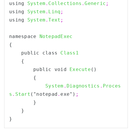
using 
System
.
Collections
.
Generic
;
using 
System
.
Linq
;
using 
System
.
Text
;
namespace 
NotepadExec
{

    public class 
Class1
    {

        public void 
Execute
()

        {

System
.
Diagnostics
.
Proces
s
.
Start
("notepad
.
exe")
;
        }

    }
