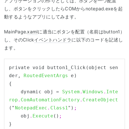
アプリケーションの作りとしては、ボタンを一つ配置
し、ボタンをクリックしたらCOMからnotepad.exeを起
動するようなアプリにしてみます。
MainPage.
xaml
に適当にボタンを配置（名前はbutton1）
し、そのClick
イベントハンドラ
に以下のコードを記述し
ます。
private void button1_Click(object sen
der, 
RoutedEventArgs
 e)

{

    dynamic obj = 
System
.
Windows
.
Inte
rop
.
ComAutomationFactory
.
CreateObject
("
NotepadExec
.
Class1
")
;
    obj
.
Execute
()
;